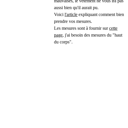
mauvaises, le vêtement ne vous ira pas
aussi bien qu'il aurait pu.
Voici
l'article
expliquant comment bien
prendre vos mesures.
Les mesures sont à fournir sur
cette
page
, j'ai besoin des mesures du "haut
du corps".
Contact
Réseaux
Proche Paris, 
France
Tel : 
+33 1 87 